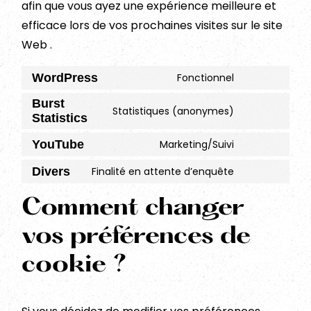
afin que vous ayez une expérience meilleure et
efficace lors de vos prochaines visites sur le site
Web .
WordPress
Fonctionnel
Consent
Burst
to
Statistiques (anonymes)
Statistics
Consent
service
to
wordpress
YouTube
Marketing/Suivi
Consent
service
Divers
Finalité en attente d’enquête
to
burst-
Consent
service
statistics
to
Comment changer
youtube
service
vos préférences de
divers
cookie ?